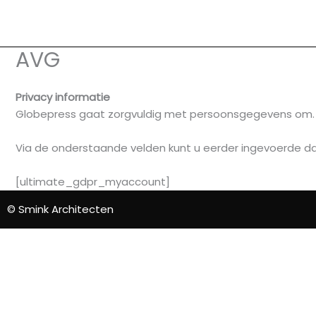
Ga
naar
de
AVG
inhoud
Privacy informatie
Globepress gaat zorgvuldig met persoonsgegevens om. Me
Via de onderstaande velden kunt u eerder ingevoerde dat
[ultimate_gdpr_myaccount]
© Smink Architecten